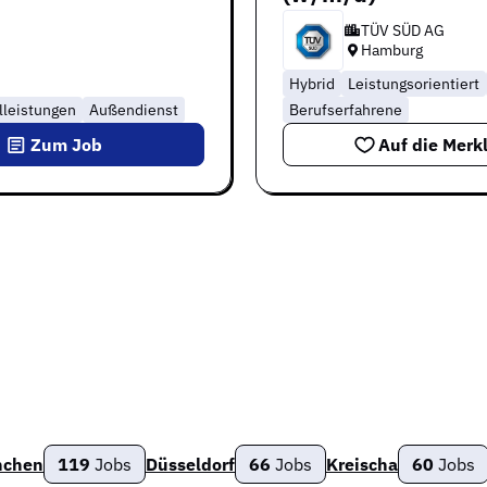
TÜV SÜD AG
Hamburg
Hybrid
Leistungsorientiert
lleistungen
Außendienst
Berufserfahrene
Zum Job
Auf die Merkl
chen
119
Jobs
Düsseldorf
66
Jobs
Kreischa
60
Jobs