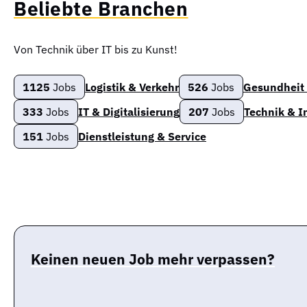
Beliebte Branchen
Von Technik über IT bis zu Kunst!
1125
Jobs
Logistik & Verkehr
526
Jobs
Gesundheit 
333
Jobs
IT & Digitalisierung
207
Jobs
Technik & 
151
Jobs
Dienstleistung & Service
Keinen neuen Job mehr verpassen?