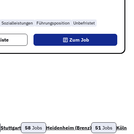
Sozialleistungen
Führungsposition
Unbefristet
iste
Zum Job
Stuttgart
58
Jobs
Heidenheim (Brenz)
51
Jobs
Köln