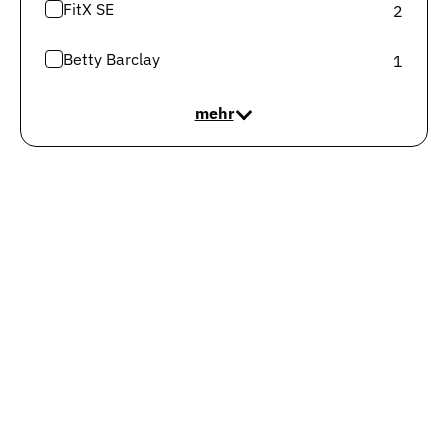
FitX SE
2
Bundesagentur für Arbeit. Anhand von 915.430
Sozialversicherungsmeldungen, werden die vorliegenden
Betty Barclay
1
Gehaltsangaben berechnet. Selbstverständlich wäre
dein tatsächliches Gehalt abhängig von verschiedenen
mehr
weiteren Faktoren wie der Jobbezeichnung,
Qualifikation, Verhandlungsgeschick etc.