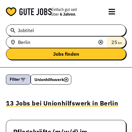
Jobtitel
25
km
Filter
Unionhilfswerk
13 Jobs bei Unionhilfswerk in Berlin
Pflegekräfte (m/w/d) im