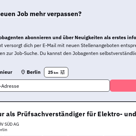
neuen Job mehr verpassen?
obagenten abonnieren und über Neuigkeiten als erstes inf
t versorgt dich per E-Mail mit neuen Stellenangeboten entsp
en zur Job-Suche. Du kannst den Jobagenten selbstverständlic
nieur
Berlin
25
km
l-Adresse
r als Prüfsachverständiger für Elektro- u
ÜV SÜD AG
rlin