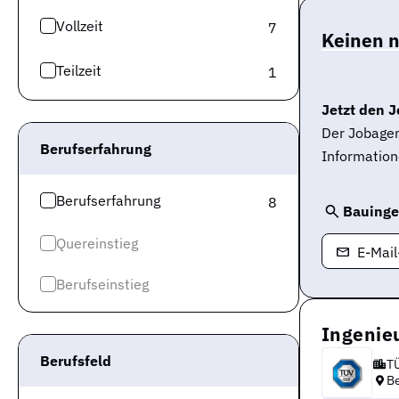
Vollzeit
7
Keinen 
Teilzeit
1
Jetzt den J
Der Jobagen
Berufserfahrung
Information
Berufserfahrung
8
Bauinge
Quereinstieg
E-Mai
Berufseinstieg
Ingenieu
Berufsfeld
T
Be