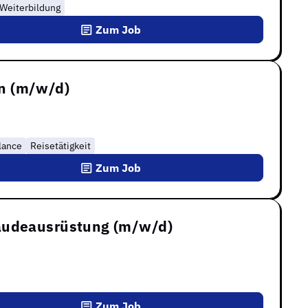
Weiterbildung
Zum Job
n (m/w/d)
lance
Reisetätigkeit
Zum Job
bäudeausrüstung (m/w/d)
Zum Job