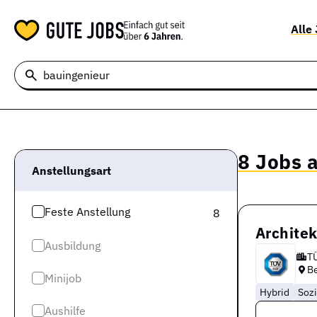
Alle
8 Jobs a
Anstellungsart
Feste Anstellung
8
Architek
Ausbildung
T
Be
Minijob
Hybrid
Sozi
Aushilfe