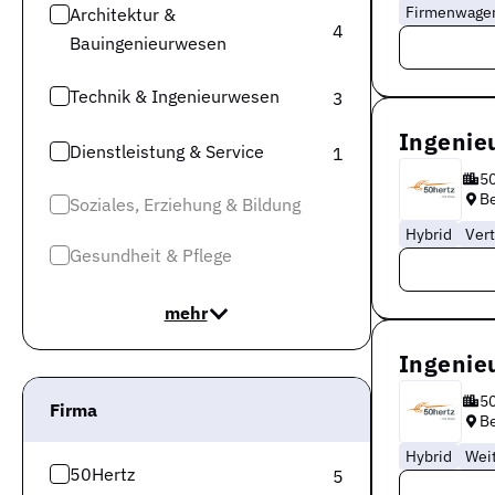
Firmenwage
Architektur &
4
Bauingenieurwesen
Technik & Ingenieurwesen
3
Ingenie
Dienstleistung & Service
1
5
Be
Soziales, Erziehung & Bildung
Hybrid
Vert
Gesundheit & Pflege
mehr
Ingenie
5
Firma
Be
Hybrid
Wei
50Hertz
5