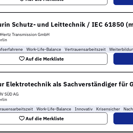
rin Schutz- und Leittechnik / IEC 61850 (
0Hertz Transmission GmbH
rlin
ufserfahrene
Work-Life-Balance
Vertrauensarbeitszeit
Weiterbildu
Auf die Merkliste
ur Elektrotechnik als Sachverständiger für
ÜV SÜD AG
rlin
rauensarbeitszeit
Work-Life-Balance
Innovativ
Krisensicher
Nach
Auf die Merkliste