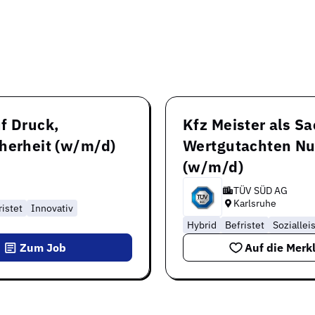
f Druck,
Kfz Meister als S
cherheit (w/m/d)
Wertgutachten Nu
(w/m/d)
TÜV SÜD AG
Karlsruhe
istet
Innovativ
Hybrid
Befristet
Soziallei
Zum Job
Auf die Merkl