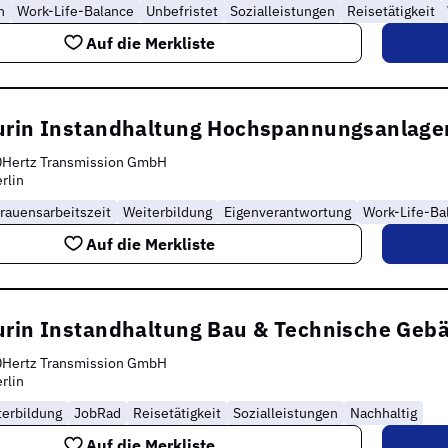
n
Work-Life-Balance
Unbefristet
Sozialleistungen
Reisetätigkeit
Auf die Merkliste
urin Instandhaltung Hochspannungsanlage
0Hertz Transmission GmbH
rlin
rauensarbeitszeit
Weiterbildung
Eigenverantwortung
Work-Life-Ba
Auf die Merkliste
urin Instandhaltung Bau & Technische Ge
0Hertz Transmission GmbH
rlin
terbildung
JobRad
Reisetätigkeit
Sozialleistungen
Nachhaltig
Auf die Merkliste