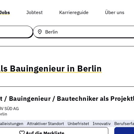
 Jobs
Jobtest
Karriereguide
Über uns
ls Bauingenieur in Berlin
t / Bauingenieur / Bautechniker als Projekt
ÜV SÜD AG
rlin
alleistungen
Attraktiver Standort
Unbefristet
Innovativ
Berufserf
Auf die Merkliste