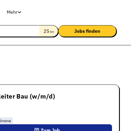
Mehr
25
km
leiter Bau (w/m/d)
ahrene
Zum Job