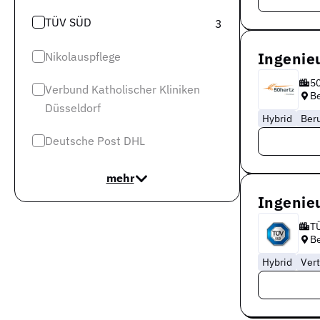
TÜV SÜD
3
Ingenieu
Nikolauspflege
5
Verbund Katholischer Kliniken
Be
Düsseldorf
Hybrid
Ber
Deutsche Post DHL
mehr
Ingenie
T
Be
Hybrid
Vert