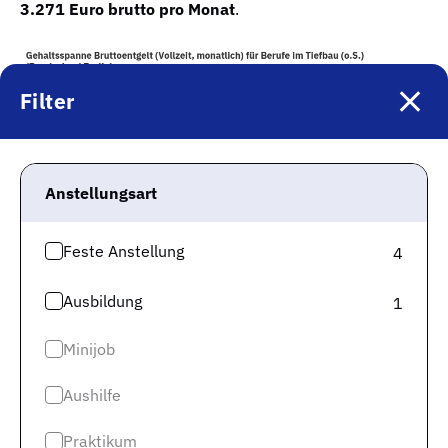
3.271 Euro brutto pro Monat
.
Filter
Anstellungsart
Feste Anstellung
4
Ausbildung
1
Damit ist das Gehalt für Deine Berufsgruppe in Berlin
Minijob
unter dem deutschlandweiten Durchschnitt
von
3.602 Euro brutto pro Monat.
Aushilfe
Natürlich ist Dein Gehalt nicht nur vom Bundesland
Praktikum