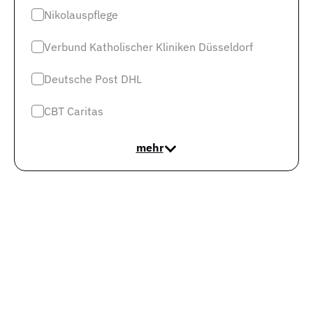
Nikolauspflege
In nachfolgender Grafik wird die Entwicklung der Trends
nochmal anhand der absoluten Marktzahlen
Verbund Katholischer Kliniken Düsseldorf
veranschaulicht.
Deutsche Post DHL
CBT Caritas
mehr
Welche Weiterbildungs- und
Aufstiegsmöglichkeiten habe ich als