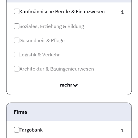
Kaufmännische Berufe & Finanzwesen
1
Soziales, Erziehung & Bildung
Gesundheit & Pflege
Logistik & Verkehr
Architektur & Bauingenieurwesen
mehr
Im letzten halben Jahr erfolgte eine Veränderung des
Verhältnisses von offenen Stellen und Arbeitslosen um
-5,24%. Das stellt eine gemäßigte Entwicklung dar. Mit
Firma
bedeutenden Verschiebungen und Umbrüchen auf
dem (lokalen) Arbeitsmarkt ist erst einmal nicht zu
Targobank
1
rechnen
.