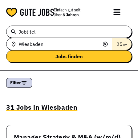
Jobtitel
25
km
Filter
31 Jobs in Wiesbaden
Manager Strategy & M&A (w/m/d)