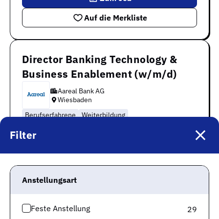
Auf die Merkliste
Director Banking Technology &
Business Enablement (w/m/d)
Aareal Bank AG
Wiesbaden
Berufserfahrene
Weiterbildung
Zum Job
Filter
Auf die Merkliste
Anstellungsart
IT Analyst / Architect Payments
(w/m/d) - Befristung bis zum
Feste Anstellung
29