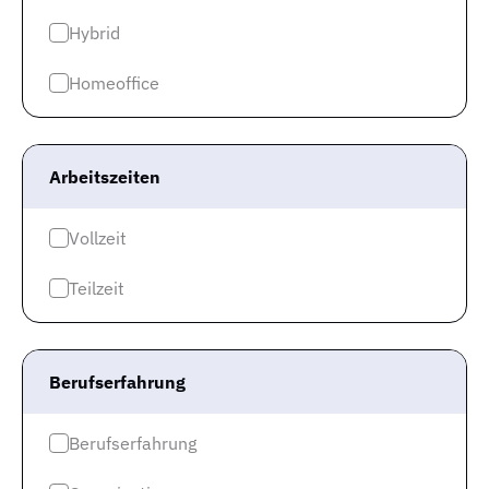
Hybrid
Homeoffice
Arbeitszeiten
Vollzeit
Teilzeit
Im Verhältnis dazu liegt das Gehalt in der gesamten
Bundesrepublik bei durchschnittlich 4.013 Euro.
Das
Berufserfahrung
Gehalt in Nordrhein-Westfalen, wo Bonn liegt,
schneidet somit
besser im Vergleich zum Rest der
Berufserfahrung
Republik ab
.