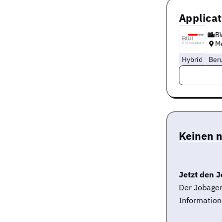
Applica
B
M
Hybrid
Ber
Keinen 
Jetzt den J
Der Jobagen
Information