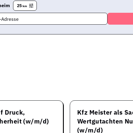
heim
25
km
l-Adresse
f Druck,
Kfz Meister als S
cherheit (w/m/d)
Wertgutachten Nu
(w/m/d)