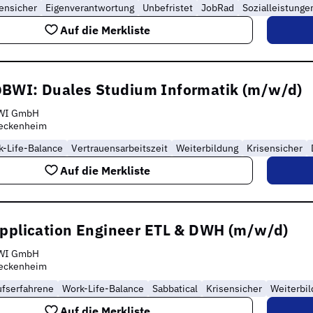
ensicher
Eigenverantwortung
Unbefristet
JobRad
Sozialleistunge
Auf die Merkliste
BWI: Duales Studium Informatik (m/w/d)
WI GmbH
eckenheim
k-Life-Balance
Vertrauensarbeitszeit
Weiterbildung
Krisensicher
Auf die Merkliste
Application Engineer ETL & DWH (m/w/d)
WI GmbH
eckenheim
ufserfahrene
Work-Life-Balance
Sabbatical
Krisensicher
Weiterbi
Auf die Merkliste