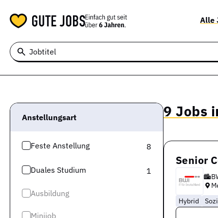
Alle
Jobtitel
9 Jobs 
Anstellungsart
Feste Anstellung
8
Senior 
Duales Studium
1
B
M
Ausbildung
Hybrid
Sozi
Minijob