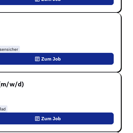
isensicher
Zum Job
 (m/w/d)
Rad
Zum Job