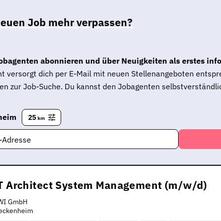
neuen Job mehr verpassen?
obagenten abonnieren und über Neuigkeiten als erstes inf
t versorgt dich per E-Mail mit neuen Stellenangeboten entsp
en zur Job-Suche. Du kannst den Jobagenten selbstverständlic
heim
25
km
l-Adresse
IT Architect System Management (m/w/d)
WI GmbH
eckenheim