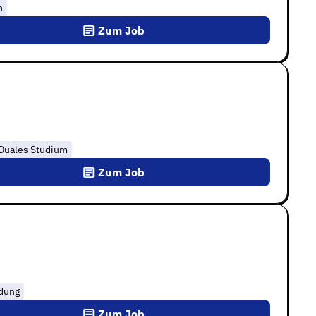
n
Zum Job
Duales Studium
Zum Job
ldung
Zum Job