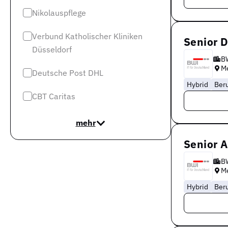
Nikolauspflege
Verbund Katholischer Kliniken
Senior 
Düsseldorf
B
M
Deutsche Post DHL
Hybrid
Ber
CBT Caritas
mehr
Senior 
B
M
Hybrid
Ber