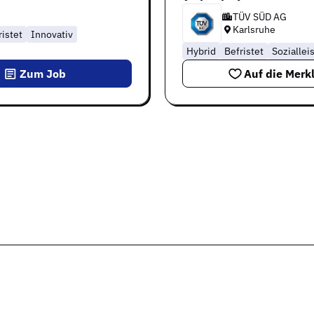
TÜV SÜD AG
Karlsruhe
istet
Innovativ
Hybrid
Befristet
Soziallei
Zum Job
Auf die Merkl