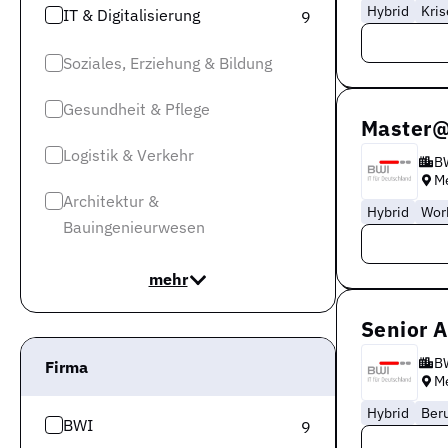
Hybrid
Kris
IT & Digitalisierung
9
Soziales, Erziehung & Bildung
Gesundheit & Pflege
Master@
Logistik & Verkehr
B
M
Architektur &
Hybrid
Wor
Bauingenieurwesen
mehr
Senior 
B
Firma
M
Hybrid
Ber
BWI
9