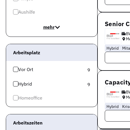
Aushilfe
Senior 
mehr
B
M
Hybrid
Mita
Arbeitsplatz
Vor Ort
9
Capacit
Hybrid
9
B
M
Homeoffice
Hybrid
Kris
Arbeitszeiten