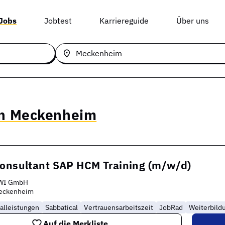
 Jobs
Jobtest
Karriereguide
Über uns
in Meckenheim
Consultant SAP HCM Training (m/w/d)
WI GmbH
eckenheim
alleistungen
Sabbatical
Vertrauensarbeitszeit
JobRad
Weiterbild
Auf die Merkliste