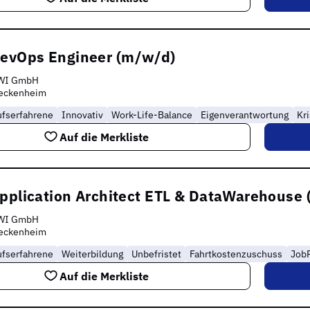
DevOps Engineer (m/w/d)
WI GmbH
eckenheim
ufserfahrene
Innovativ
Work-Life-Balance
Eigenverantwortung
Kr
Auf die Merkliste
Application Architect ETL & DataWarehouse
WI GmbH
eckenheim
ufserfahrene
Weiterbildung
Unbefristet
Fahrtkostenzuschuss
Job
Auf die Merkliste