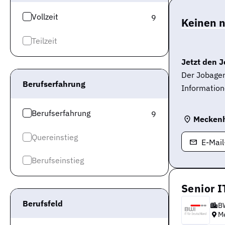
Vollzeit
9
Keinen 
Teilzeit
Jetzt den J
Der Jobagen
Berufserfahrung
Information
Berufserfahrung
9
Mecken
Quereinstieg
E-Mai
Berufseinstieg
Senior 
Berufsfeld
B
M