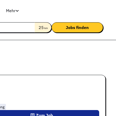
Mehr
25
km
ung
Zum Job