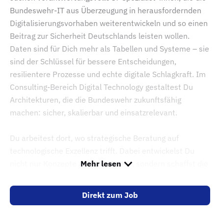
Bundeswehr-IT aus Überzeugung in herausfordernden
Digitalisierungsvorhaben weiterentwickeln und so einen
Beitrag zur Sicherheit Deutschlands leisten wollen.
Daten sind für Dich mehr als Tabellen und Systeme – sie
sind der Schlüssel für bessere Entscheidungen,
resilientere Prozesse und echte digitale Schlagkraft. Im
Consulting-Bereich Digital Technology gestaltest Du
Architekturen, die die Bundeswehr zukunftsfähig
machen: sicher, skalierbar und einsatzrelevant.
Du arbeitest dort, wo strategische Beratung auf
technologische Exzellenz trifft. Dabei entwickelst Du
nicht nur Konzepte auf dem Papier, sondern schaffst die
Mehr lesen
Grundlage für moderne Datenplattformen, Analytics-
Umgebungen und KI-nahe Lösungen in einem
Direkt zum Job
hochrelevanten Umfeld.