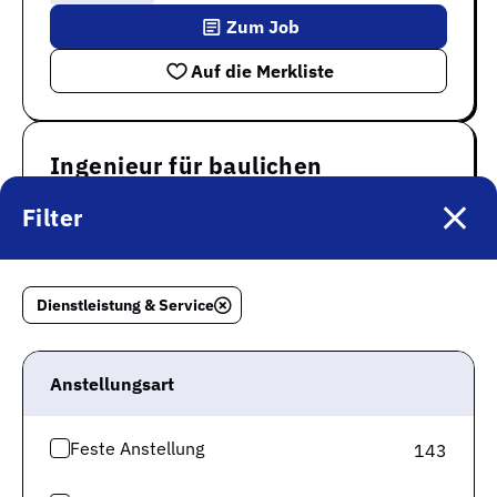
Zum Job
Auf die Merkliste
Ingenieur für baulichen
Brandschutz (w/m/d)
Filter
TÜV SÜD AG
Ulm
Nachhaltig
Berufserfahrene
Unbefristet
Dienstleistung & Service
Work-Life-Balance
Sozialleistungen
Innovativ
Zum Job
Anstellungsart
Auf die Merkliste
Feste Anstellung
143
Werkfeuerwehr Mitarbeiter