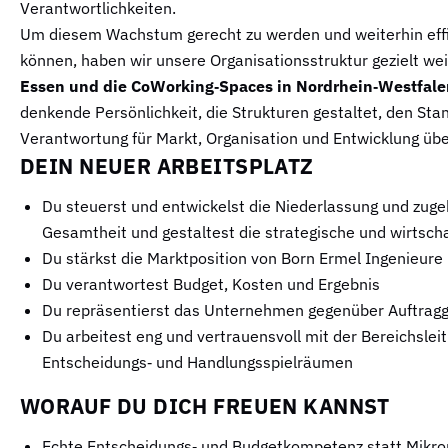
Verantwortlichkeiten.
Um diesem Wachstum gerecht zu werden und weiterhin effiz
können, haben wir unsere Organisationsstruktur gezielt we
Essen und die CoWorking‑Spaces in Nordrhein‑Westfale
denkende Persönlichkeit, die Strukturen gestaltet, den Sta
Verantwortung für Markt, Organisation und Entwicklung üb
DEIN NEUER ARBEITSPLATZ
Du steuerst und entwickelst die Niederlassung und zug
Gesamtheit und gestaltest die strategische und wirtscha
Du stärkst die Marktposition von Born Ermel Ingenieure 
Du verantwortest Budget, Kosten und Ergebnis
Du repräsentierst das Unternehmen gegenüber Auftrag
Du arbeitest eng und vertrauensvoll mit der Bereichslei
Entscheidungs‑ und Handlungsspielräumen
WORAUF DU DICH FREUEN KANNST
Echte Entscheidungs‑ und Budgetkompetenz statt Mik