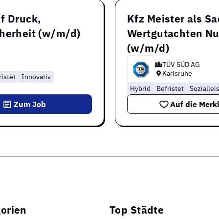
f Druck,
Kfz Meister als S
cherheit (w/m/d)
Wertgutachten Nu
(w/m/d)
TÜV SÜD AG
Karlsruhe
istet
Innovativ
Hybrid
Befristet
Soziallei
Zum Job
Auf die Merkl
orien
Top Städte