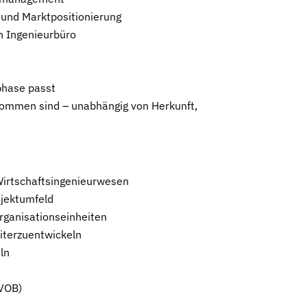
 und Marktpositionierung
en Ingenieurbüro
phase passt
lkommen sind – unabhängig von Herkunft,
Wirtschaftsingenieurwesen
ojektumfeld
rganisationseinheiten
iterzuentwickeln
ln
 VOB)