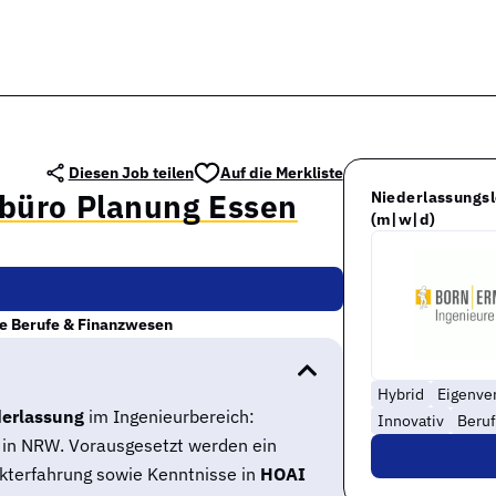
Diesen Job teilen
Auf die Merkliste
rbüro Planung Essen
Niederlassungsl
(m|w|d)
e Berufe & Finanzwesen
Hybrid
Eigenve
erlassung
im Ingenieurbereich:
Innovativ
Beruf
in NRW. Vorausgesetzt werden ein
ekterfahrung sowie Kenntnisse in
HOAI