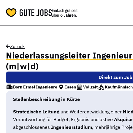
Zurück
Niederlassungsleiter Ingenieu
(m|w|d)
Direkt zum Job
Born Ermel Ingenieure
Essen
Vollzeit
Kaufmännisch
Stellenbeschreibung in Kürze
Strategische Leitung
und Weiterentwicklung einer
Nied
Verantwortung für Budget, Ergebnis und aktive
Akquise
abgeschlossenes
Ingenieurstudium
, mehrjährige Proj