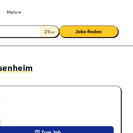
Mehr
25
km
osenheim
)
Zum Job