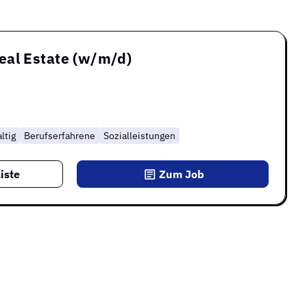
eal Estate (w/m/d)
ltig
Berufserfahrene
Sozialleistungen
iste
Zum Job