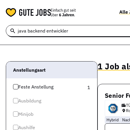
Alle
1 Job a
Anstellungsart
Feste Anstellung
1
Senior F
Ausbildung
T
R
Minijob
Hybrid
Nach
Aushilfe