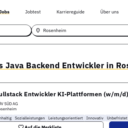
 Jobs
Jobtest
Karriereguide
Über uns
ls Java Backend Entwickler in R
ullstack Entwickler KI-Plattformen (w/m/d
ÜV SÜD AG
osenheim
haltig
Sozialleistungen
Leistungsorientiert
Innovativ
Unbefristet
Auf die Merkliste