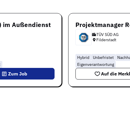
d) im Außendienst
Projektmanager R
TÜV SÜD AG
Filderstadt
Hybrid
Unbefristet
Nachha
t
Eigenverantwortung
Zum Job
Auf die Merkl