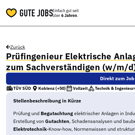
Zurück
Prüfingenieur Elektrische Anlag
zum Sachverständigen (w/m/d
Direkt zum Job
TÜV SÜD
Koblenz
(+50)
Vollzeit
Technik & Ingenieu
Stellenbeschreibung in Kürze
Prüfung und
Begutachtung
elektrischer Anlagen in Indu
Erstellung von
Gutachten
, Schadensanalysen und baube
Elektrotechnik
-Know-how, Normenwissen und strukturie