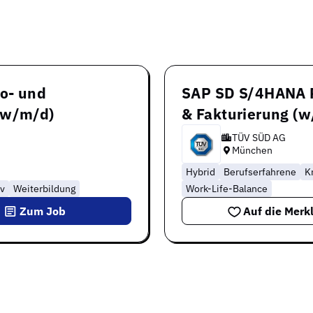
ro- und
SAP SD S/4HANA P
(w/m/d)
& Fakturierung (
TÜV SÜD AG
München
Hybrid
Berufserfahrene
K
iv
Weiterbildung
Work-Life-Balance
Zum Job
Auf die Merkl