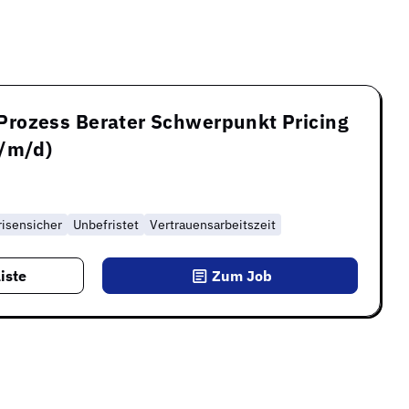
rozess Berater Schwerpunkt Pricing
w/m/d)
risensicher
Unbefristet
Vertrauensarbeitszeit
iste
Zum Job