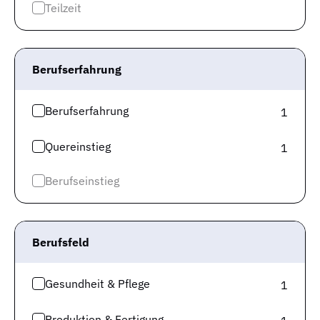
Teilzeit
durch andere Jobsuchende.Da die Senkung mit -3.52 %
unter -10% Prozent liegt, ist
die Veränderung
allerdings im moderaten Bereich
. Die Fachkräfte
Berufserfahrung
verschwinden nicht allzu schnell vom Markt, aber es
werden weniger.
Berufserfahrung
1
Die Entwicklung des Arbeitsmarktes lässt sich auch
anhand von absoluten Werten auf der Angebotsseite
Quereinstieg
1
und der Nachfrageseite beobachten.
Berufseinstieg
Berufsfeld
Gesundheit & Pflege
1
Produktion & Fertigung