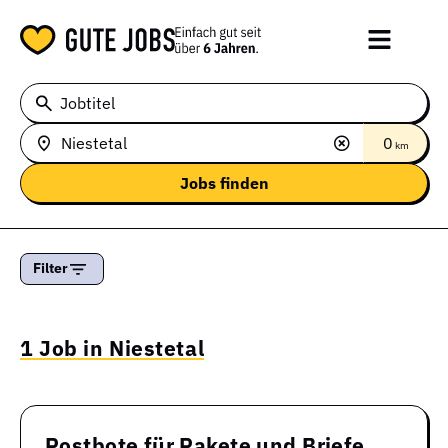
Jobtitel
0
km
Filter
1 Job in Niestetal
Postbote für Pakete und Briefe