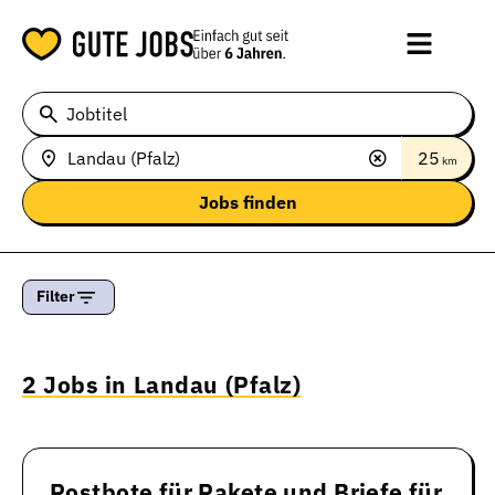
Jobtitel
25
km
Filter
2 Jobs in Landau (Pfalz)
Postbote für Pakete und Briefe für