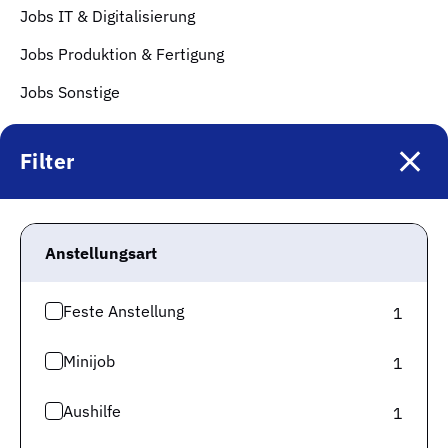
Jobs IT & Digitalisierung
Jobs Produktion & Fertigung
Jobs Sonstige
Jobs Technik & Ingenieurwesen
Filter
Jobs Soziales, Erziehung & Bildung
Top Städte
Jobs in München
Anstellungsart
Jobs in Berlin
Feste Anstellung
1
Jobs in Frankfurt
Minijob
Jobs in Hamburg
1
Jobs in Düsseldorf
Aushilfe
1
Jobs in Köln