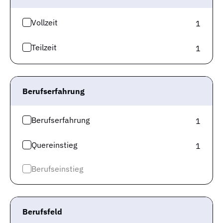
Jetzt den Jobagenten abonnieren und über
Neuigkeiten als erstes informiert werden!
Vollzeit
1
Der Jobagent versorgt dich per E-Mail mit neuen
Stellenangeboten entsprechend deiner Suche und
Teilzeit
1
weiteren allgemeinen Informationen zur Job-Suche.
Du kannst den Jobagenten selbstverständlich
jederzeit wieder abbestellen.
Berufserfahrung
Jobtitle
Berufserfahrung
1
25
Stadt
km
Quereinstieg
1
E-Mail-Adresse
Berufseinstieg
© 2008-2026 Gute-Jobs.de und Jobspreader sind Services der Wollmilchsau GmbH
Berufsfeld