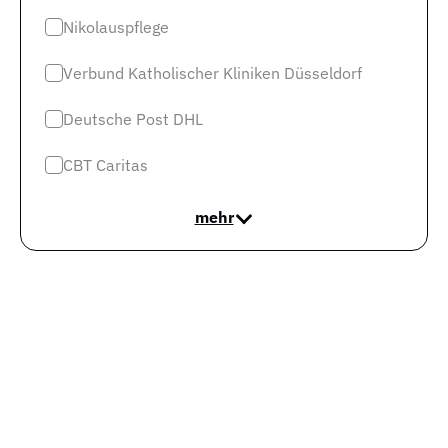
Nikolauspflege
Jetzt den Jobagenten abonnieren und über
Verbund Katholischer Kliniken Düsseldorf
Neuigkeiten als erstes informiert werden!
Der Jobagent versorgt dich per E-Mail mit neuen
Deutsche Post DHL
Stellenangeboten entsprechend deiner Suche und
CBT Caritas
weiteren allgemeinen Informationen zur Job-Suche.
Du kannst den Jobagenten selbstverständlich
mehr
jederzeit wieder abbestellen.
Kreischa
0
km
E-Mail-Adresse