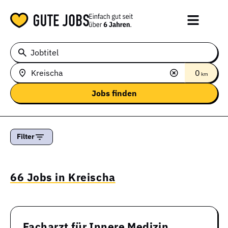
Jobtitel
0
km
Filter
66 Jobs in Kreischa
Facharzt für Innere Medizin,