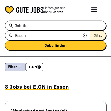
Jobtitel
25
km
Filter
E.ON
8 Jobs bei E.ON in Essen
Werkstudent (m/w/d)