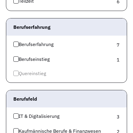
Bundesagentur für Arbeit. Anhand von 4.596.465
Teilzeit
6
Sozialversicherungsmeldungen, werden die vorliegenden
Gehaltsangaben berechnet. Selbstverständlich wäre
dein tatsächliches Gehalt abhängig von verschiedenen
Berufserfahrung
weiteren Faktoren wie der Jobbezeichnung,
Qualifikation, Verhandlungsgeschick etc.
Berufserfahrung
7
Berufseinstieg
1
Quereinstieg
Berufsfeld
IT & Digitalisierung
3
Kaufmännische Berufe & Finanzwesen
2