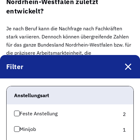
Nordrhein-Westfalen zuletzt
entwickelt?
Je nach Beruf kann die Nachfrage nach Fachkräften
stark variieren. Dennoch können übergreifende Zahlen
für das ganze Bundesland Nordrhein-Westfalen bzw. für
die präzisere Arbeitsmarkteinheit, die
Arbeitsmarktregion Düsseldorf-Ruhr, einen ersten
Filter
Eindruck vermitteln.
Auf der Bundeslandebene haben wir im Monat Juli ca.
160.397 gemeldete offene Stellen
. Diesen Stellen
Anstellungsart
stehen
793.155 registrierte Arbeitslose
gegenüber.
Daraus errechnet sich
ein statistisches Verhältnis von
Feste Anstellung
2
4,94 Arbeitslosen pro offener Stelle
- das
Fachkräfteangebot.
Minijob
1
Gerade größere Bundesländer bestehen aus mehreren