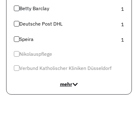
Betty Barclay
1
Deutsche Post DHL
1
Speira
1
Nikolauspflege
Verbund Katholischer Kliniken Düsseldorf
mehr
Ein weiterer interessanter Wert in diesem
Zusammenhang ist die durchschnittliche Vakanzzeit.
Das ist die Zeit, die für die Besetzung einer Stelle aus
der Sicht des Arbeitgebers durchschnittlich benötigt
wird.
Für das Bundesland Nordrhein-Westfalen liegt
sie aktuell bei durchschnittlich 200 Tagen
. Und in den
letzten 6 Monaten hat sich die Vakanzzeit um 17%