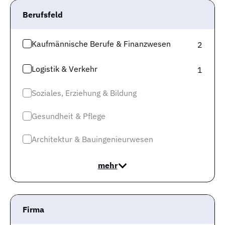
Monaten
.
Berufsfeld
Die Veränderung fällt allerdings mit unter -10% eher
Kaufmännische Berufe & Finanzwesen
schwach aus. Es sieht also nicht nach einer sehr
2
deutlichen Dynamik aus.
Logistik & Verkehr
1
Aufgeschlüsselt ergibt sich diese Veränderung natürlich
über die Zahl der offenen Stellen und der Zahl der
Soziales, Erziehung & Bildung
registrierten Arbeitslosen.
Gesundheit & Pflege
Die Zahl der Stellen hat um 3,18% zugenommen,
während die Zahl der Arbeitslosen um -0.43%
Architektur & Bauingenieurwesen
abgenommen hat. Hier liegt ein positive Entwicklung des
Bedarfs vor. Es werden mehr Fachkräfte benötigt.
mehr
Allerdings hat sich die Zahl der verfügbaren Fachkräfte
verringert.
Es ist ein gegenläufige Bewegung, die eher
für die Arbeitnehmer positiv ist
.
Firma