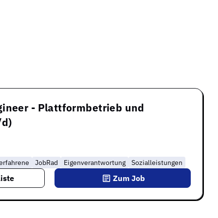
ineer - Plattformbetrieb und
/d)
erfahrene
JobRad
Eigenverantwortung
Sozialleistungen
iste
Zum Job