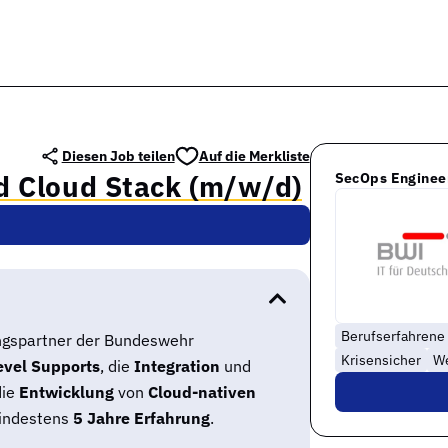
Diesen Job teilen
Auf die Merkliste
d Cloud Stack (m/w/d)
SecOps Engineer
Berufserfahrene
ungspartner der Bundeswehr
Krisensicher
We
evel Supports
, die
Integration
und
die
Entwicklung
von
Cloud-nativen
indestens
5 Jahre Erfahrung
.