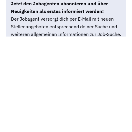
Jetzt den Jobagenten abonnieren und über
Neuigkeiten als erstes informiert werden!
Der Jobagent versorgt dich per E-Mail mit neuen
Stellenangeboten entsprechend deiner Suche und
weiteren allgemeinen Informationen zur Job-Suche.
Du kannst den Jobagenten selbstverständlich
jederzeit wieder abbestellen.
Jobtitle
Stadt
E-Mail-Adresse
© 2008-2026 Gute-Jobs.de und Jobspreader sind Services der Wollmilchsau GmbH