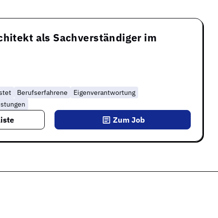
chitekt als Sachverständiger im
stet
Berufserfahrene
Eigenverantwortung
istungen
iste
Zum Job