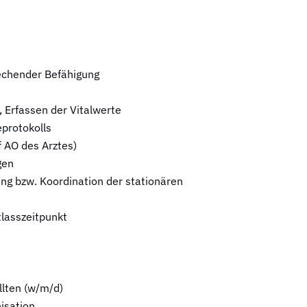
echender Befähigung
 Erfassen der Vitalwerte
protokolls
 AO des Arztes)
gen
ung bzw. Koordination der stationären
tlasszeitpunkt
llten (w/m/d)
isation