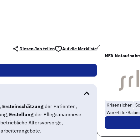
Diesen Job teilen
Auf die Merkliste
MFA Notaufnah
Krisensicher
So
,
Ersteinschätzung
der Patienten,
Work-Life-Balan
ung,
Erstellung
der Pflegeanamnese
 betriebliche Altersvorsorge,
itarbeiterangebote.