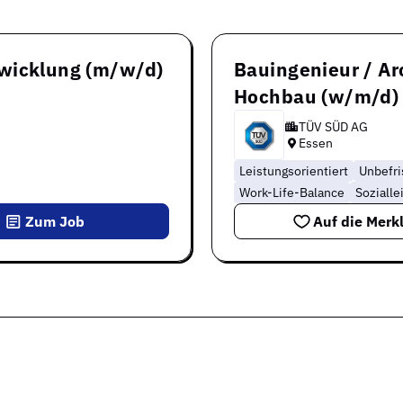
twicklung (m/w/d)
Bauingenieur / Ar
Hochbau (w/m/d)
TÜV SÜD AG
Essen
Leistungsorientiert
Unbefri
Work-Life-Balance
Sozialle
Zum Job
Auf die Merkl