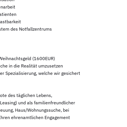
enarbeit
atienten
astbarkeit
ystem des Notfallzentrums
d Weihnachtsgeld (1600EUR)
che in die Realität umzusetzen
r Spezialisierung, welche wir gesichert
bote des täglichen Lebens,
asing) und als familienfreundlicher
treuung, Haus/Wohnungssuche, bei
 Ihren ehrenamtlichen Engagement