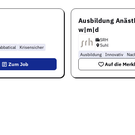
Ausbildung Anästh
w|m|d
SRH
Suhl
abbatical
Krisensicher
Ausbildung
Innovativ
Nach
Zum Job
Auf die Merkl