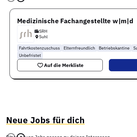
Medizinische Fachangestellte w|m|d
SRH
Suhl
Fahrtkostenzuschuss
Elternfreundlich
Betriebskantine
S
Unbefristet
Auf die Merkliste
Neue Jobs für dich
Diese neuen Jobs passen zu deinen Interessen.