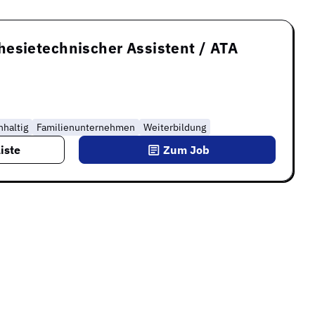
esietechnischer Assistent / ATA
haltig
Familienunternehmen
Weiterbildung
iste
Zum Job