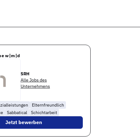
me w|m|d
SRH
Alle Jobs des
Unternehmens
zialleistungen
Elternfreundlich
ce
Sabbatical
Schichtarbeit
Jetzt bewerben