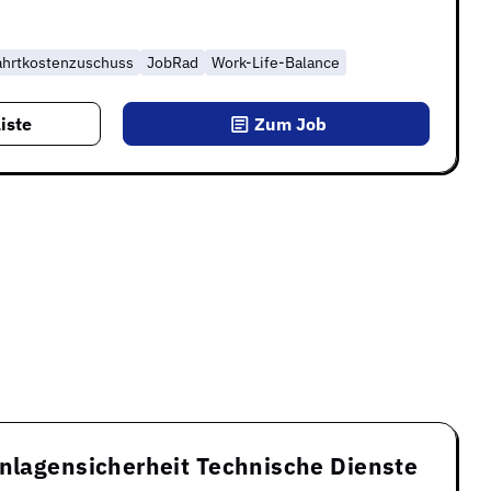
ahrtkostenzuschuss
JobRad
Work-Life-Balance
iste
Zum Job
Anlagensicherheit Technische Dienste