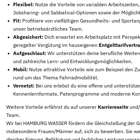
Flexibel:
Nutze die Vorteile von variablen Arbeitszeiten,
Jobsharing- und Sabbatical-Optionen sowie der Möglichke
Fit:
Profitiere von vielfältigen Gesundheits- und Sporta
unser betriebsärztliches Team.
Abgesichert:
Dich erwartet ein Arbeitsplatz mit Perspekt
geregelter Vergütung im hauseigenen
Entgelttarifvertr
Aufgeschlaut:
Wir unterstützen deine berufliche Weiter
und zahlreiche Lern- und Entwicklungsmöglichkeiten.
Mobil:
Nutze attraktive Vorteile wie zum Beispiel den 
rund um das Thema Fahrradmobilität.
Vernetzt:
Bei uns erlebst du eine offene und unterstütz
Kennenlernformate, Patenprogramme und moderne Kom
Weitere Vorteile erfährst du auf unserer
Karriereseite
und/
Team.
Wir bei HAMBURG WASSER fördern die Gleichstellung der Ge
insbesondere Frauen/Männer auf, sich zu bewerben. Sie we
gleicher Eignung, Befähigung und fachlicher Leistung vorran