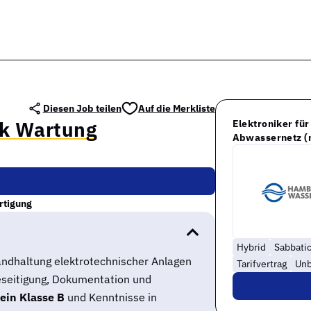
Diesen Job teilen
Auf die Merkliste
ik Wartung
Elektroniker fü
Abwassernetz 
rtigung
Hybrid
Sabbatic
andhaltung elektrotechnischer Anlagen
Tarifvertrag
Unb
eseitigung, Dokumentation und
ein Klasse B
und Kenntnisse in