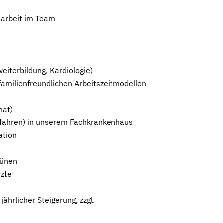
narbeit im Team
eiterbildung, Kardiologie)
t familienfreundlichen Arbeitszeitmodellen
nat)
rfahren) in unserem Fachkrankenhaus
ation
rünen
rzte
ährlicher Steigerung, zzgl.