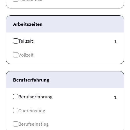
Arbeitsmarkt ist als „Arbeitnehmermarkt“ zu
bezeichnen
. Im Allgemeinen verheißt das sehr gute
Chancen für die schnelle Einstellung.
Arbeitszeiten
Teilzeit
1
Vollzeit
Berufserfahrung
Berufserfahrung
1
Quereinstieg
In den letzten 6 Monaten hat sich das Verhältnis von
Berufseinstieg
offenen Stellen und Arbeitslosen um 4,22% verändert.