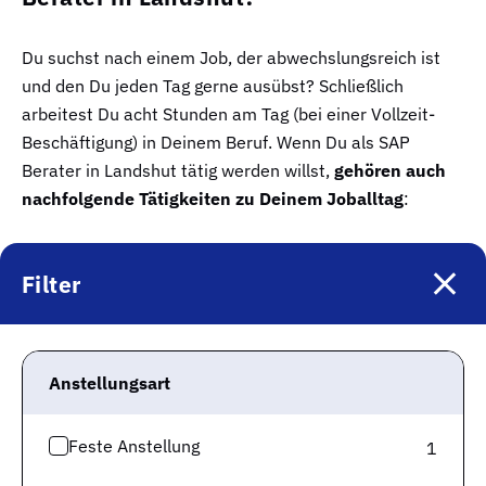
Du suchst nach einem Job, der abwechslungsreich ist
und den Du jeden Tag gerne ausübst? Schließlich
arbeitest Du acht Stunden am Tag (bei einer Vollzeit-
Beschäftigung) in Deinem Beruf. Wenn Du als SAP
Berater in Landshut tätig werden willst,
gehören auch
nachfolgende Tätigkeiten zu Deinem Joballtag
:
technische Anforderungen definieren
Filter
IKT-Systemwechsel leiten
Technologietrends beobachten
Integrationsstrategie definieren
IKT-Beratung anbieten
Anstellungsart
Informationssicherheitsstrategien anwenden
Feste Anstellung
1
Das ist allerdings nur ein kleiner Auszug der Aufgaben,