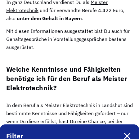
In ganz Deutschland verdienst Du als
Meister
Elektrotechnik
und für verwandte Berufe 4.422 Euro,
also
unter dem Gehalt in Bayern
.
Mit diesen Informationen ausgestattet bist Du auch für
Gehaltsgespräche in Vorstellungsgesprächen bestens
ausgerüstet.
Welche Kenntnisse und Fähigkeiten
benötige ich für den Beruf als Meister
Elektrotechnik?
In dem Beruf als Meister Elektrotechnik in Landshut sind
bestimmte Kenntnisse und Fähigkeiten gefordert – nur
wenn Du diese erfüllst, hast Du eine Chance, bei der
Bewerber:innenauswahl Berücksichtigung zu finden. Im
Filter
Folgenden listen wir eine
Auswahl an Skills
auf, die Du