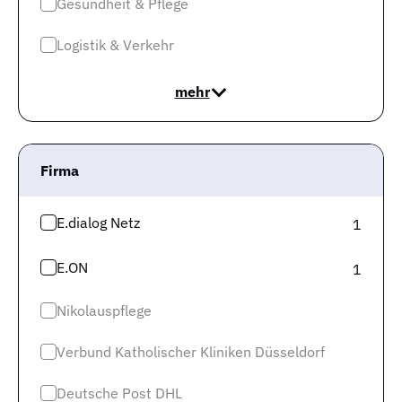
Gesundheit & Pflege
dem von Dir gesuchten Beruf übersteigt auf dem
regionalen Arbeitsmarkt die Nachfrage nach Fachkräften
Logistik & Verkehr
kurzfristig das Angebot an Fachkräften.
Ein solcher
Arbeitsmarkt wird auch als Arbeitnehmermarkt
mehr
bezeichnet. Auf diesem Arbeitsmarkt hast Du beste
Chancen, schnell eine Beschäftigung in Deinem
Wunschjob zu finden
.
Firma
E.dialog Netz
1
E.ON
1
Nikolauspflege
Verbund Katholischer Kliniken Düsseldorf
Deutsche Post DHL