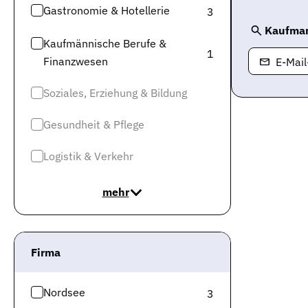
Gastronomie & Hotellerie
3
Kaufman
Kaufmännische Berufe &
1
Finanzwesen
E-Mai
Soziales, Erziehung & Bildung
Gesundheit & Pflege
Logistik & Verkehr
mehr
Firma
Nordsee
3