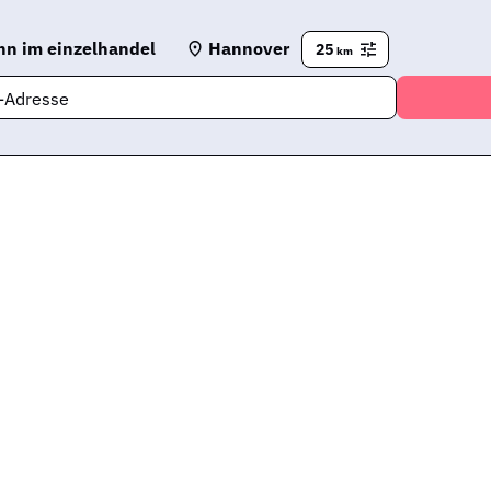
n im einzelhandel
Hannover
25
km
l-Adresse