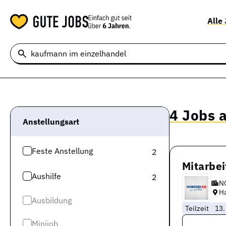
Alle
4 Jobs 
Anstellungsart
Feste Anstellung
2
Mitarbei
Aushilfe
2
N
H
Ausbildung
Teilzeit
13.
Minijob