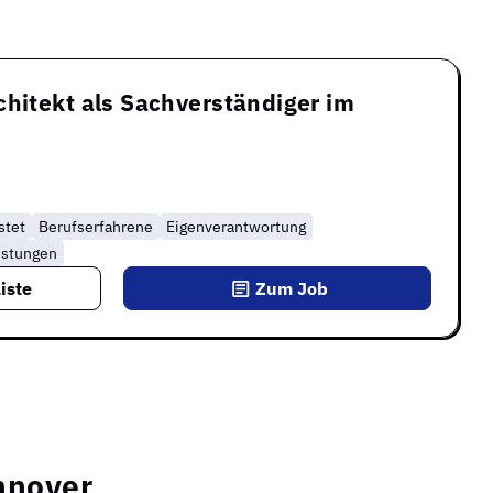
chitekt als Sachverständiger im
stet
Berufserfahrene
Eigenverantwortung
istungen
iste
Zum Job
nnover