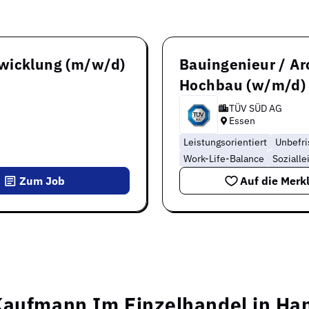
twicklung (m/w/d)
Bauingenieur / Ar
Hochbau (w/m/d)
TÜV SÜD AG
Essen
Leistungsorientiert
Unbefri
Work-Life-Balance
Sozialle
Zum Job
Auf die Merkl
 Kaufmann Im Einzelhandel in Ha