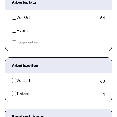
Arbeitsplatz
Berufserfahrene
Eigenverantwortung
Krisensicher
Weiterbildung
Sozialleistungen
Vor Ort
64
Zum Job
Hybrid
1
Auf die Merkliste
Homeoffice
Ingenieur für Projektmanagement
- Netzbetrieb / H₂-Betrieb (a*)
Arbeitszeiten
Hamburger Energienetze G...
Lüneburg
Vollzeit
60
Berufserfahrene
Eigenverantwortung
Nachhaltig
Zum Job
Teilzeit
4
Auf die Merkliste
Berufserfahrung