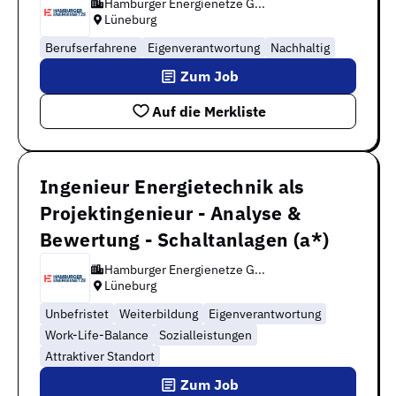
Hamburger Energienetze G...
Lüneburg
Berufserfahrene
Eigenverantwortung
Nachhaltig
Zum Job
Auf die Merkliste
Ingenieur Energietechnik als
Projektingenieur - Analyse &
Bewertung - Schaltanlagen (a*)
Hamburger Energienetze G...
Lüneburg
Unbefristet
Weiterbildung
Eigenverantwortung
Work-Life-Balance
Sozialleistungen
Attraktiver Standort
Zum Job