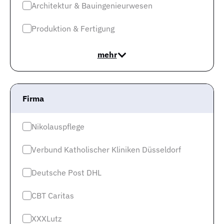
Top Städte
Architektur & Bauingenieurwesen
Jobs in München
Produktion & Fertigung
Jobs in Berlin
mehr
Jobs in Frankfurt
Jobs in Hamburg
Firma
Jobs in Düsseldorf
Jobs in Köln
Nikolauspflege
Jobs in Stuttgart
Verbund Katholischer Kliniken Düsseldorf
Jobs in Hannover
Deutsche Post DHL
Mehr Infos
CBT Caritas
Impressum
XXXLutz
Datenschutz