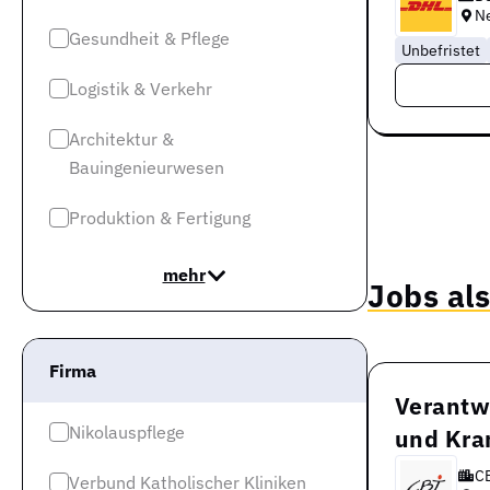
N
Gesundheit & Pflege
Unbefristet
Logistik & Verkehr
Architektur &
Bauingenieurwesen
Produktion & Fertigung
mehr
Jobs al
Firma
Verantwo
Nikolauspflege
und Kra
CB
Verbund Katholischer Kliniken