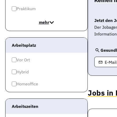
Praktikum
Jetzt den J
mehr
Der Jobagen
Information
Arbeitsplatz
Gesundh
Vor Ort
E-Mai
Hybrid
Homeoffice
Jobs in
Arbeitszeiten