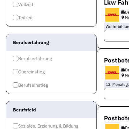
Lkw Fah
Vollzeit
D
Teilzeit
N
Weiterbildu
Berufserfahrung
Berufserfahrung
Postbote
D
Quereinstieg
N
13. Monatsge
Berufseinstieg
Berufsfeld
Postbote
Soziales, Erziehung & Bildung
D