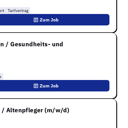
ert
Tarifvertrag
Zum Job
in / Gesundheits- und
e
Zum Job
 / Altenpfleger (m/w/d)