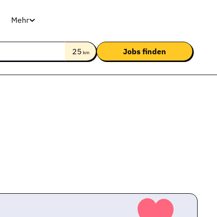
Mehr
25
km