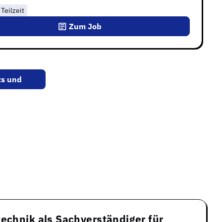
Teilzeit
Zum Job
ts und
technik als Sachverständiger für