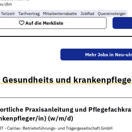
eu Ulm
Teilzeit
Tarifvertrag
Mitarbeiterrabatte
JobRad
Quereinsteiger
Auf die Merkliste
Mehr Jobs in Neu-ul
s Gesundheits und krankenpflege
rtliche Praxisanleitung und Pflegefachkraf
nkenpfleger/in) (w/m/d)
T - Caritas- Betriebsführungs- und Trägergesellschaft GmbH