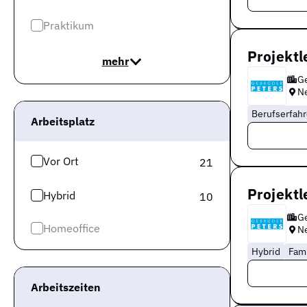
Praktikum
Projektl
mehr
Ge
N
Berufserfah
Arbeitsplatz
Vor Ort
21
Projektl
Hybrid
10
Ge
Homeoffice
N
Hybrid
Fam
Arbeitszeiten