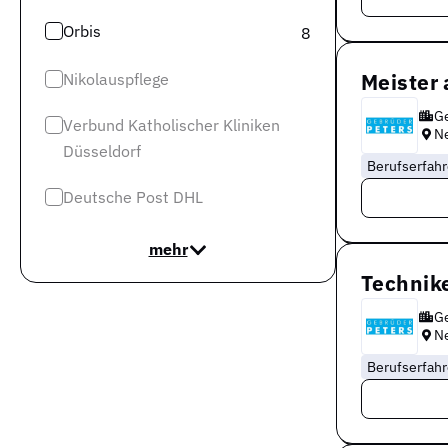
Orbis
8
Meister 
Nikolauspflege
Ge
Verbund Katholischer Kliniken
N
Düsseldorf
Berufserfah
Deutsche Post DHL
mehr
Technike
Ge
N
Berufserfah