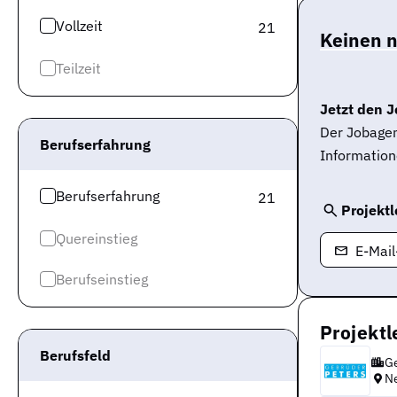
Vollzeit
21
Keinen 
Teilzeit
Jetzt den J
Der Jobagen
Berufserfahrung
Information
Berufserfahrung
21
Projektl
Quereinstieg
E-Mai
Berufseinstieg
Projektl
Berufsfeld
Ge
N