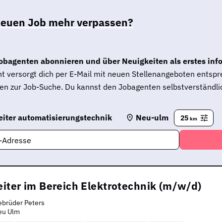
neuen Job mehr verpassen?
obagenten abonnieren und über Neuigkeiten als erstes inf
t versorgt dich per E-Mail mit neuen Stellenangeboten entsp
en zur Job-Suche. Du kannst den Jobagenten selbstverständlic
eiter automatisierungstechnik
Neu-ulm
25
km
l-Adresse
eiter im Bereich Elektrotechnik (m/w/d)
brüder Peters
eu Ulm