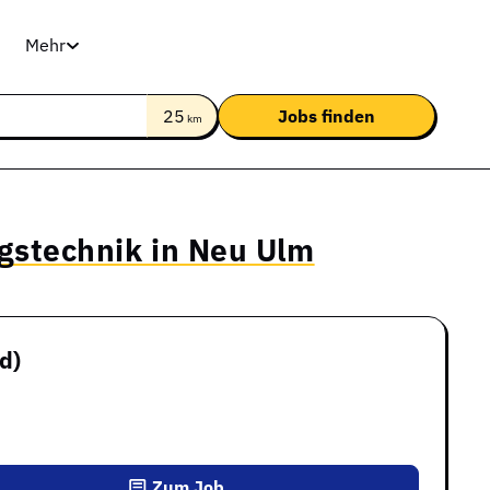
Mehr
25
km
ngstechnik in Neu Ulm
d)
Zum Job