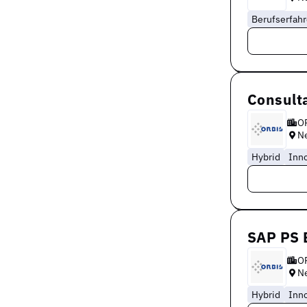
Berufserfah
Consult
O
N
Hybrid
Inno
SAP PS 
O
N
Hybrid
Inno