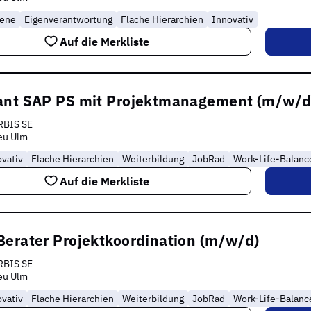
rene
Eigenverantwortung
Flache Hierarchien
Innovativ
Auf die Merkliste
ant SAP PS mit Projektmanagement (m/w/d
RBIS SE
eu Ulm
vativ
Flache Hierarchien
Weiterbildung
JobRad
Work-Life-Balanc
Auf die Merkliste
Berater Projektkoordination (m/w/d)
RBIS SE
eu Ulm
vativ
Flache Hierarchien
Weiterbildung
JobRad
Work-Life-Balanc