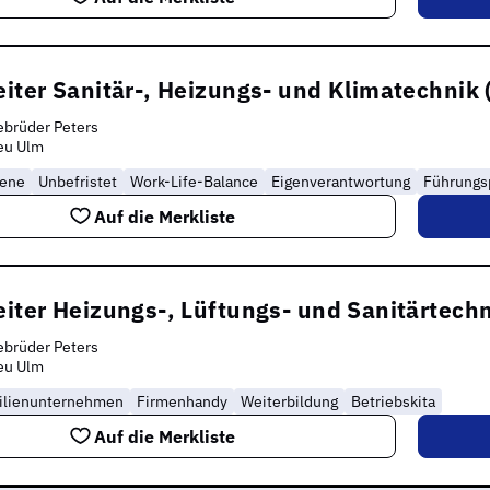
eiter Sanitär-, Heizungs- und Klimatechnik
brüder Peters
eu Ulm
rene
Unbefristet
Work-Life-Balance
Eigenverantwortung
Führungs
Auf die Merkliste
eiter Heizungs-, Lüftungs- und Sanitärtech
brüder Peters
eu Ulm
ilienunternehmen
Firmenhandy
Weiterbildung
Betriebskita
Auf die Merkliste