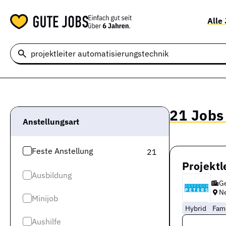
Alle
21 Jobs
Anstellungsart
Feste Anstellung
21
Projektl
Ausbildung
Ge
N
Minijob
Hybrid
Fam
Aushilfe