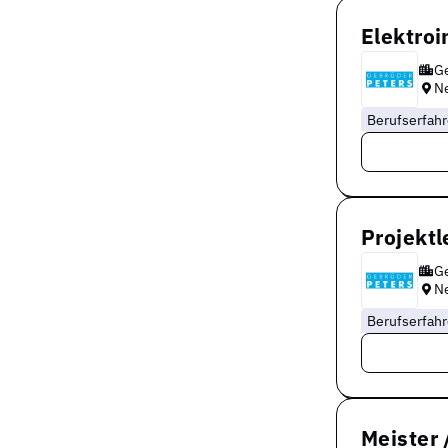
Elektroi
Ge
N
Berufserfah
Projektl
Ge
N
Berufserfah
Meister 