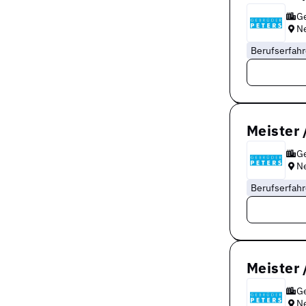
Ge
N
Berufserfah
Meister 
Ge
N
Berufserfah
Meister 
Ge
N