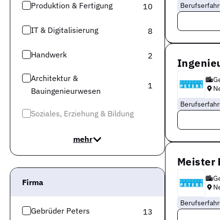
Produktion & Fertigung
Berufserfah
10
IT & Digitalisierung
8
Handwerk
2
Ingenieu
Architektur &
Ge
1
N
Bauingenieurwesen
Berufserfah
Soziales, Erziehung & Bildung
mehr
Meister 
Ge
Firma
N
Berufserfah
Gebrüder Peters
13