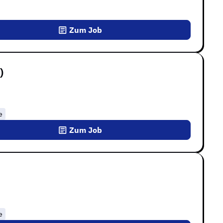
Zum Job
)
e
Zum Job
e