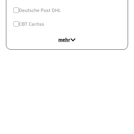
Deutsche Post DHL
CBT Caritas
mehr
Als Elektroniker Für Automatisierungstechnik in
Landshut hast Du also gute Chancen, Deinen Traumjob
zu finden. Unter den Arbeitgebern befinden sich
Unternehmen, die regelmäßig Bedarf nach Deinem Profil
haben. Zu diesen zählen:
TÜV SÜD AG
Bayernwerk AG
e.dialog Netz GmbH
Je nach Vorliebe kannst Du dabei als Elektroniker Für