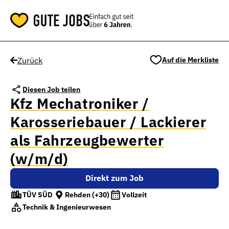
Zurück
Auf die Merkliste
Diesen Job teilen
Kfz Mechatroniker /
Karosseriebauer / Lackierer
als Fahrzeugbewerter
(w/m/d)
Direkt zum Job
TÜV SÜD
Rehden
(+30)
Vollzeit
Technik & Ingenieurwesen