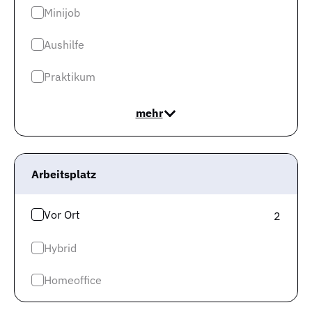
Rheinland-Pfalz liegt der Faktor mit 32.955 offenen
Minijob
Stellen und 130.542 Arbeitssuchenden bei 3,96.
Aushilfe
Scheint so, als wenn
das Fachkräfteangebot in
Rheinland-Pfalz geringer ist als in Mannheim
.
Praktikum
Genauer gesagt ist es in Mannheim um 15,74% besser.
mehr
Im Folgenden schauen wir uns den Trend der
vergangenen sechs Monate auf Bundeslandebene an.
Arbeitsplatz
Vor Ort
2
Hybrid
Homeoffice