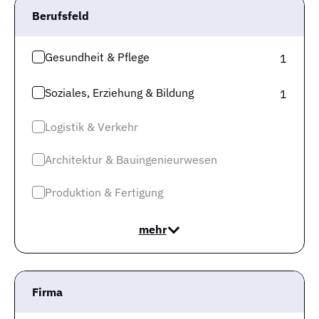
Berufsfeld
Gesundheit & Pflege
1
Soziales, Erziehung & Bildung
1
Logistik & Verkehr
Architektur & Bauingenieurwesen
Produktion & Fertigung
Nicht nur das Verhältnis von Arbeitslosen zu offenen
mehr
Stellen ist relevant, sondern auch die Vakanzzeit.
Der
Begriff „Vakanzzeit“ beschreibt die durchschnittliche
Dauer, wie lange ein Unternehmen, beginnend bei
Firma
der Jobausschreibung, braucht, um diejenige Stelle
zu besetzen
. Je größer die Vakanzzeit ist, desto besser