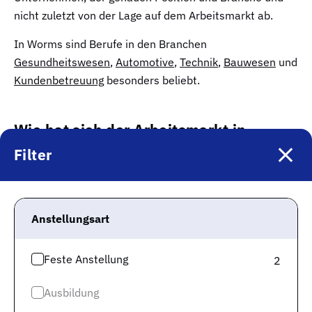
nicht zuletzt von der Lage auf dem Arbeitsmarkt ab.
In Worms sind Berufe in den Branchen
Gesundheitswesen
,
Automotive
,
Technik
,
Bauwesen
und
Kundenbetreuung
besonders beliebt.
Wie hat sich der Arbeitsmarkt in
Rheinland-Pfalz zuletzt entwickelt?
Filter
Für eine grobe Einschätzung zu deinen
Einstellungschancen macht es Sinn, sich vor Augen zu
Anstellungsart
führen, wie die allgemeine Arbeitsmarktsituation 2026
in der Arbeitsmarktregion Mannheim
ausschaut.
Feste Anstellung
2
Hierbei
stehen 16.788 offene Stellen, 78.903
Arbeitssuchende gegenüber
. Daraus ergibt sich ein
Ausbildung
Faktor von 4,70. Zum Vergleich: im Bundesland