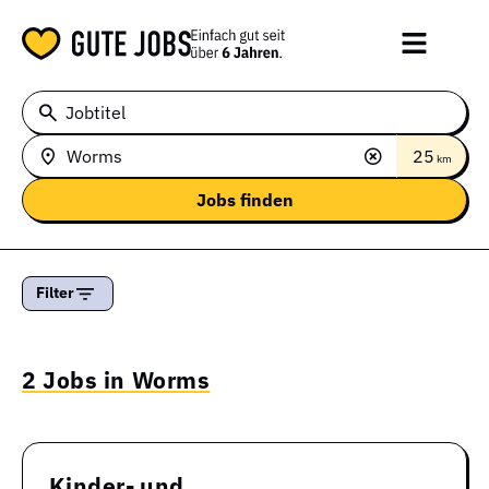
Jobtitel
25
km
Filter
2 Jobs in Worms
Kinder- und