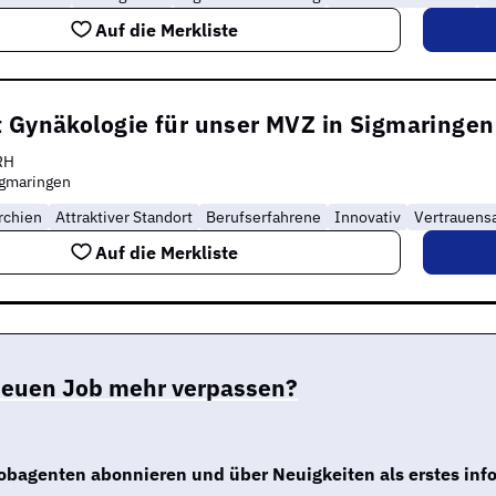
Auf die Merkliste
 Gynäkologie für unser MVZ in Sigmaringen w
RH
igmaringen
rchien
Attraktiver Standort
Berufserfahrene
Innovativ
Vertrauensa
Auf die Merkliste
neuen Job mehr verpassen?
obagenten abonnieren und über Neuigkeiten als erstes inf