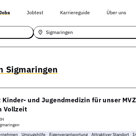
 Jobs
Jobtest
Karriereguide
Über uns
in Sigmaringen
t Kinder- und Jugendmedizin für unser MV
 Vollzeit
RH
igmaringen
ternehmen
Umzugshilfe
Eigenverantwortung
Attraktiver Standort
I