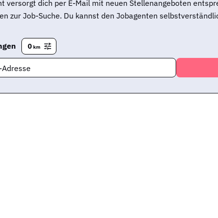
t versorgt dich per E-Mail mit neuen Stellenangeboten entsp
en zur Job-Suche. Du kannst den Jobagenten selbstverständlic
ngen
0
km
l-Adresse