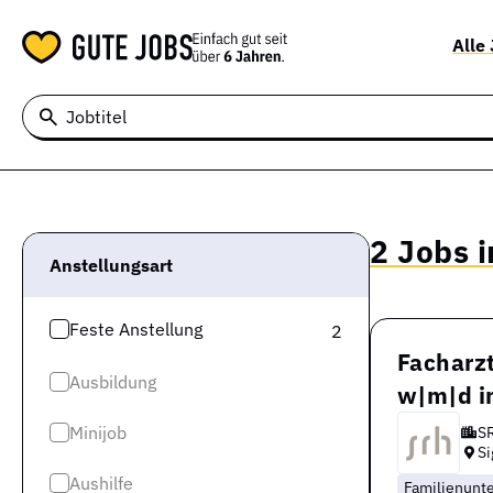
Alle
Jobtitel
2 Jobs 
Anstellungsart
Feste Anstellung
2
Facharz
Ausbildung
w|m|d in
Minijob
S
S
Aushilfe
Familienun