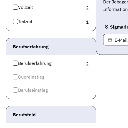
Der Jobagen
Vollzeit
2
Information
Teilzeit
1
Sigmari
E-Mai
Berufserfahrung
Berufserfahrung
2
Quereinstieg
Berufseinstieg
Berufsfeld