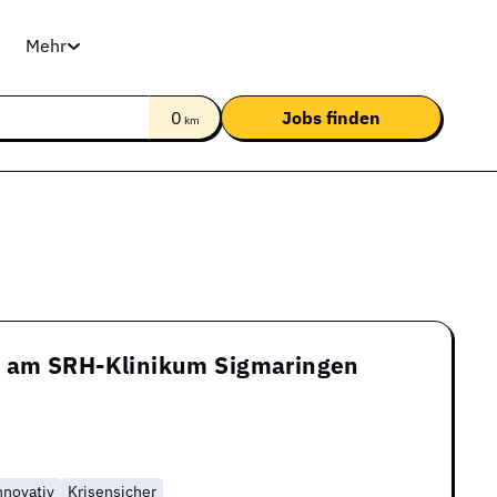
Mehr
0
km
Z am SRH-Klinikum Sigmaringen
nnovativ
Krisensicher