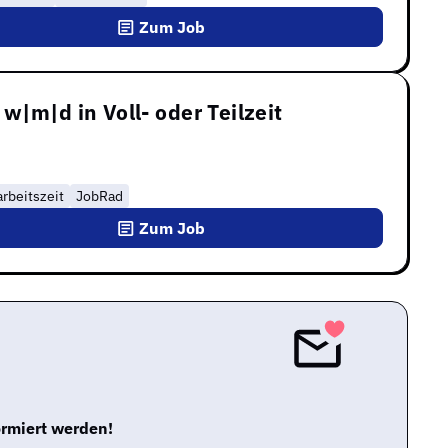
Zum Job
|m|d in Voll- oder Teilzeit
rbeitszeit
JobRad
Zum Job
ormiert werden!