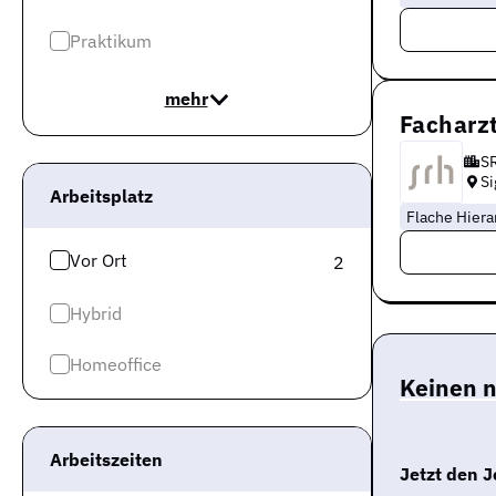
Praktikum
mehr
Facharzt
S
S
Arbeitsplatz
Flache Hiera
Vor Ort
2
Hybrid
Homeoffice
Keinen 
Arbeitszeiten
Jetzt den J