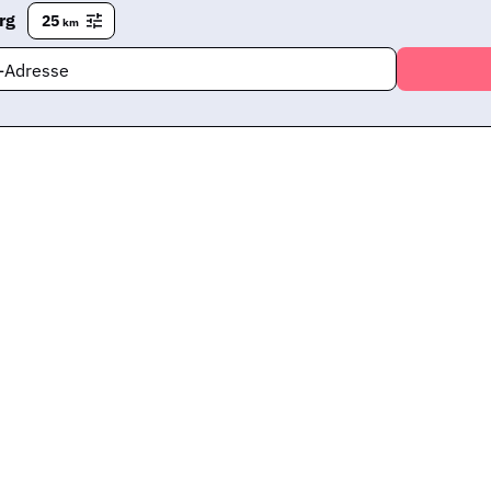
rg
25
km
l-Adresse