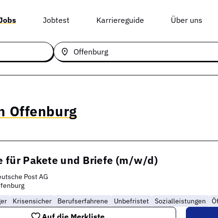
 Jobs
Jobtest
Karriereguide
Über uns
in Offenburg
 für Pakete und Briefe (m/w/d)
eutsche Post AG
ffenburg
ger
Krisensicher
Berufserfahrene
Unbefristet
Sozialleistungen
Öf
Auf die Merkliste