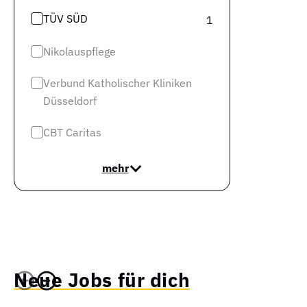
TÜV SÜD
1
Nikolauspflege
Verbund Katholischer Kliniken
Düsseldorf
CBT Caritas
mehr
Neue Jobs für dich