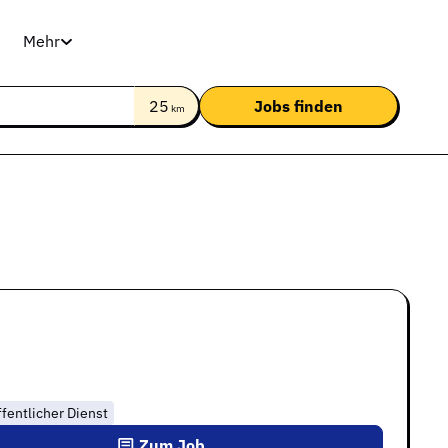
Mehr
25
km
fentlicher Dienst
Zum Job