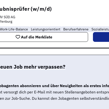
aubnisprüfer (w/m/d)
ÜV SÜD AG
ffenburg
Work-Life-Balance
Leistungsorientiert
Berufserfahrene
Sozialleis
Auf die Merkliste
neuen Job mehr verpassen?
obagenten abonnieren und über Neuigkeiten als erstes inf
t versorgt dich per E-Mail mit neuen Stellenangeboten entsp
en zur Job-Suche. Du kannst den Jobagenten selbstverständlic