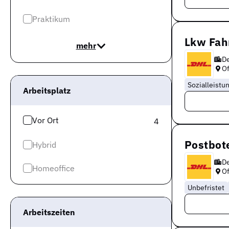
Praktikum
Lkw Fah
mehr
D
O
Sozialleistu
Arbeitsplatz
Vor Ort
4
Postbote
Hybrid
D
Homeoffice
O
Unbefristet
Arbeitszeiten