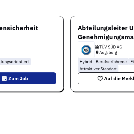
ensicherheit
Abteilungsleiter 
Genehmigungsma
TÜV SÜD AG
Augsburg
stungsorientiert
Hybrid
Berufserfahrene
E
Attraktiver Standort
Zum Job
Auf die Merkl