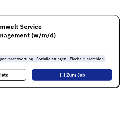
Umwelt Service
nagement (w/m/d)
igenverantwortung
Sozialleistungen
Flache Hierarchien
iste
Zum Job