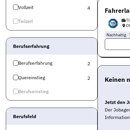
Vollzeit
4
Fahrerl
T
Teilzeit
O
Nachhaltig
Berufserfahrung
Berufserfahrung
2
Quereinstieg
2
Keinen 
Berufseinstieg
Jetzt den J
Der Jobagen
Berufsfeld
Information