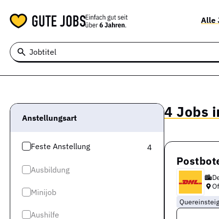
Alle
Jobtitel
4 Jobs 
Anstellungsart
Feste Anstellung
4
Postbote
Ausbildung
D
O
Minijob
Quereinstei
Aushilfe