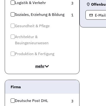
Logistik & Verkehr
3
Offenbu
Soziales, Erziehung & Bildung
1
E-Mai
Gesundheit & Pflege
Architektur &
Bauingenieurwesen
Produktion & Fertigung
mehr
Firma
Deutsche Post DHL
3