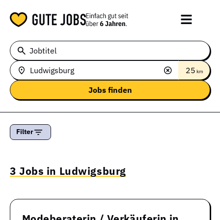
Jobtitel
25
km
Filter
3 Jobs in Ludwigsburg
Modeberaterin / Verkäuferin in