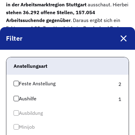
in der Arbeitsmarktregion Stuttgart
ausschaut. Hierbei
stehen 36.292 offene Stellen, 157.054
Arbeitssuchende gegenüber
. Daraus ergibt sich ein
Faktor von 4,33. Zum Vergleich: im Bundesland Baden-
Württemberg liegt der Faktor mit 74.983 offenen Stellen
Filter
und 300.348 Arbeitssuchenden bei 4,01.
Im Folgenden schauen wir uns den Trend der
vergangenen sechs Monate auf Bundeslandebene an.
Anstellungsart
Feste Anstellung
2
Aushilfe
1
Ausbildung
Minijob