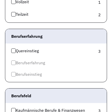
Vollzeit
1
Teilzeit
2
Berufserfahrung
Quereinstieg
3
Berufserfahrung
Berufseinstieg
Nicht nur das Verhältnis von Arbeitslosen zu offenen
Stellen ist relevant, sondern auch die Vakanzzeit.
Der
Begriff „Vakanzzeit“ beschreibt die durchschnittliche
Berufsfeld
Dauer, wie lange ein Unternehmen, beginnend bei
der Jobausschreibung, braucht, um diejenige Stelle
Kaufmännische Berufe & Finanzwesen
3