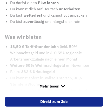
Du darfst einen
Pkw fahren
Du kannst dich auf Deutsch
unterhalten
Du bist
wetterfest
und kannst gut anpacken
Du bist
zuverlässig
und hängst dich rein
Was wir bieten
18,50 € Tarif-Stundenlohn
(inkl. 50%
Weihnachtsgeld und inkl. 0,55€ regionale
Arbeitsmarktzulage nach einem Monat)
Weitere 50% Weihnachtsgeld
im November
Bis zu
332 € Urlaubsgeld
Du kannst sofort
in Vollzeit
starten,
38,5
Stunden/Woche
Mehr lesen
Möglichkeit der
Auszahlung von Überstunden
und
zusätzlichen Vergütung
durch bspw. freiwillige
Direkt zum Job
Rufbereitschaft