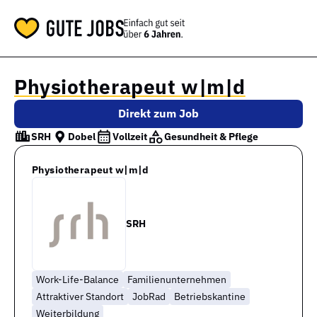
Physiotherapeut w|m|d
Direkt zum Job
SRH
Dobel
Vollzeit
Gesundheit & Pflege
Physiotherapeut w|m|d
SRH
Work-Life-Balance
Familienunternehmen
Attraktiver Standort
JobRad
Betriebskantine
Weiterbildung