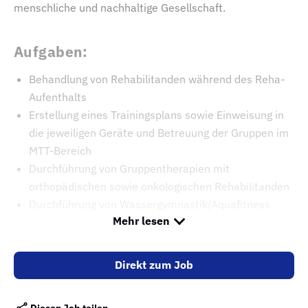
menschliche und nachhaltige Gesellschaft.
Aufgaben:
Behandlung von Rehabilitanden während des Reha-
Aufenthalts
Erstellung eines Trainingsplans sowie Einweisung in
die jeweiligen Geräte und Betreuung der Gruppen im
MTT-Bereich
Durchführung von Gruppentherapien mit
orthopädischen sowie onkologischen Rehabilitanden
Durchführung von Wassergymnastik/Aquafitness
Mehr lesen
Profil:
Direkt zum Job
Abgeschlossene Ausbildung und staatliche
Anerkennung zum Physiotherapeuten w/m/d
Diesen Job teilen