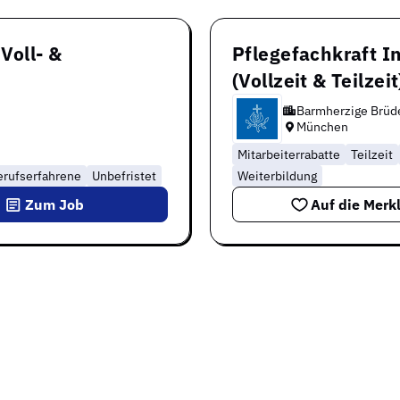
Voll- &
Pflegefachkraft I
(Vollzeit & Teilzei
Barmherzige Brüd
München
Mitarbeiterrabatte
Teilzeit
erufserfahrene
Unbefristet
Weiterbildung
Zum Job
Auf die Merkl