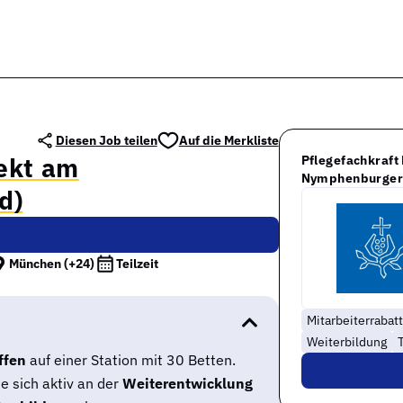
Diesen Job teilen
Auf die Merkliste
rekt am
Pflegefachkraft
Nymphenburger 
d)
München
(+24)
Teilzeit
Mitarbeiterrabat
Weiterbildung
T
ffen
auf einer Station mit 30 Betten.
e sich aktiv an der
Weiterentwicklung