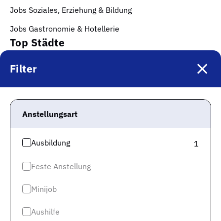
Jobs Soziales, Erziehung & Bildung
Jobs Gastronomie & Hotellerie
Top Städte
Filter
Jobs in München
Jobs in Berlin
Jobs in Frankfurt
Anstellungsart
Jobs in Hamburg
Ausbildung
Jobs in Düsseldorf
1
Jobs in Köln
Feste Anstellung
Jobs in Stuttgart
Minijob
Jobs in Hannover
Mehr Infos
Aushilfe