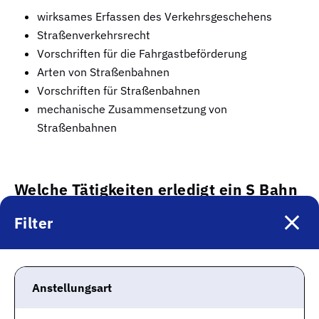
wirksames Erfassen des Verkehrsgeschehens
Straßenverkehrsrecht
Vorschriften für die Fahrgastbeförderung
Arten von Straßenbahnen
Vorschriften für Straßenbahnen
mechanische Zusammensetzung von
Straßenbahnen
Welche Tätigkeiten erledigt ein S Bahn
Fahrer in Erlangen?
Filter
Ein Beruf, in dem Du interessante Tätigkeiten ausüben
darfst und immer neu herausgefordert wirst, ist das Ziel
Anstellungsart
Deiner Jobsuche? Wenn Du als S Bahn Fahrer in
Erlangen arbeitest, kannst Du unter anderem mit