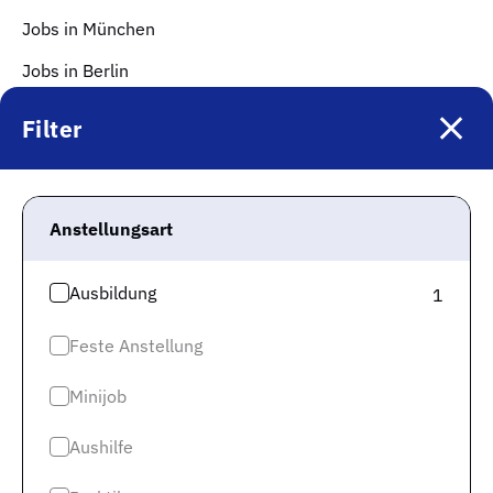
Jobs in München
Jobs in Berlin
Jobs in Frankfurt
Filter
Jobs in Hamburg
Jobs in Düsseldorf
Anstellungsart
Jobs in Köln
Jobs in Stuttgart
Ausbildung
1
Jobs in Hannover
Feste Anstellung
Mehr Infos
Minijob
Impressum
Aushilfe
Datenschutz