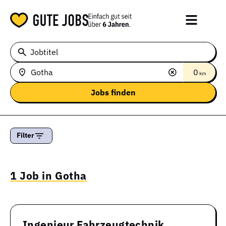
Jobtitel
0
km
Filter
1 Job in Gotha
Ingenieur Fahrzeugtechnik,