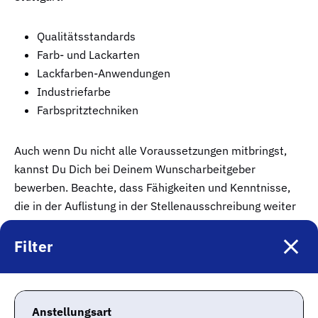
Qualitätsstandards
Farb- und Lackarten
Lackfarben-Anwendungen
Industriefarbe
Farbspritztechniken
Auch wenn Du nicht alle Voraussetzungen mitbringst,
kannst Du Dich bei Deinem Wunscharbeitgeber
bewerben. Beachte, dass Fähigkeiten und Kenntnisse,
die in der Auflistung in der Stellenausschreibung weiter
oben genannt werden, wichtiger als nachrangig gelistete
sind.
Filter
Welche Tätigkeiten erledigt ein KFZ
Anstellungsart
Lackierer in Stuttgart?