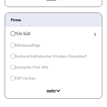
gerade bei 1,47 Arbeitslosen pro offene Stelle liegt.
Firma
TÜV SÜD
1
Nikolauspflege
Verbund Katholischer Kliniken Düsseldorf
Deutsche Post DHL
CBT Caritas
Wie sich ein Arbeitsmarkt in der Zukunft entwickelt, ist
mehr
schwer vorherzusagen, da viele Faktoren Einfluss
nehmen. In der Region von Stuttgart hat sich das
Verhältnis von offenen Stellen und gemeldeten