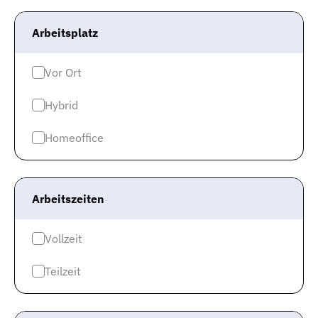
Arbeitsplatz
Alle Jobs
»
Jobs Passau
»
Ingenieur Maschinenbau
Vor Ort
Hybrid
Homeoffice
Gute Jobs
Arbeitszeiten
Alle Jobs
Jobtest
Vollzeit
Karriereguide
Teilzeit
Für Arbeitgeber
Über uns