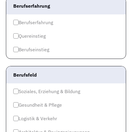
Berufserfahrung
Gute Unternehmen
Top Kategorien
Berufserfahrung
Jobs Logistik & Verkehr
Quereinstieg
Jobs Kaufmännische Berufe & Finanzwesen
Berufseinstieg
Jobs Gesundheit & Pflege
Jobs IT & Digitalisierung
Berufsfeld
Jobs Produktion & Fertigung
Jobs Technik & Ingenieurwesen
Soziales, Erziehung & Bildung
Jobs Soziales, Erziehung & Bildung
Gesundheit & Pflege
Jobs Gastronomie & Hotellerie
Top Städte
Logistik & Verkehr