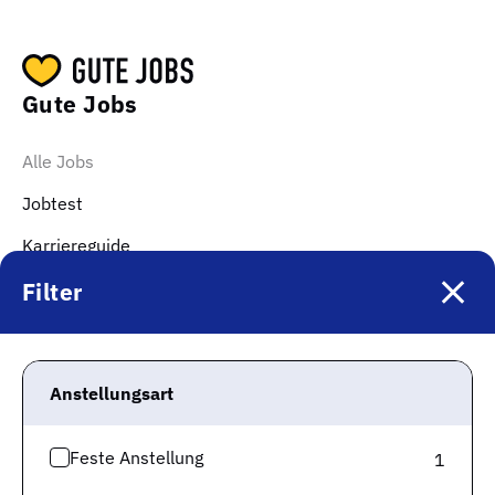
Gute Jobs
Alle Jobs
Jobtest
Karriereguide
Für Arbeitgeber
Filter
Über uns
Gute Unternehmen
Anstellungsart
Top Kategorien
Feste Anstellung
1
Jobs Kaufmännische Berufe & Finanzwesen