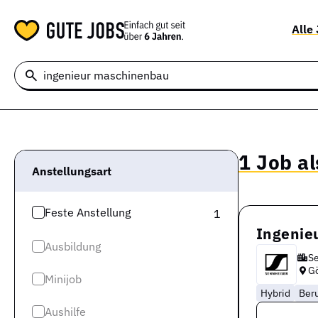
Alle
1 Job a
Anstellungsart
Feste Anstellung
1
Ingenie
Ausbildung
Se
Gö
Minijob
Hybrid
Ber
Aushilfe