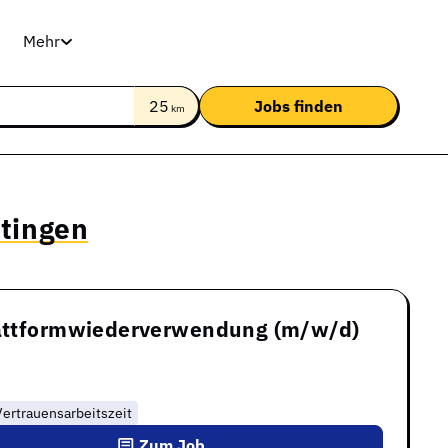
Mehr
25
km
ttingen
Plattformwiederverwendung (m/w/d)
Vertrauensarbeitszeit
Zum Job