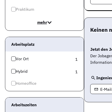
Praktikum
mehr
Keinen 
Arbeitsplatz
Jetzt den J
Der Jobagen
Vor Ort
1
Information
Hybrid
1
Ingenie
Homeoffice
E-Mai
Arbeitszeiten