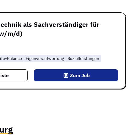
technik als Sachverständiger für
(w/m/d)
ife-Balance
Eigenverantwortung
Sozialleistungen
iste
Zum Job
urg