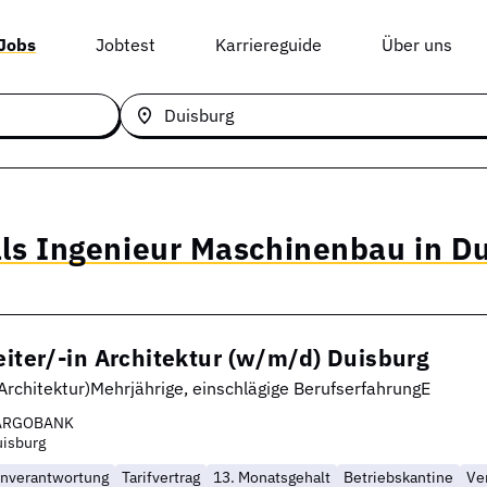
 Jobs
Jobtest
Karriereguide
Über uns
als Ingenieur Maschinenbau in D
eiter/-in Architektur (w/m/d) Duisburg
Architektur)Mehrjährige, einschlägige BerufserfahrungE
ARGOBANK
isburg
enverantwortung
Tarifvertrag
13. Monatsgehalt
Betriebskantine
Ve