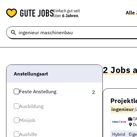
Alle
2 Jobs 
Anstellungsart
Feste Anstellung
2
Projektl
Ausbildung
ingenieur
/
T
Minijob
Du
Aushilfe
Hybrid
Eig