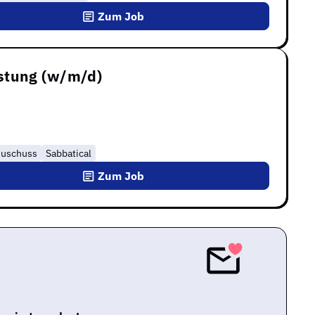
Zum Job
stung (w/m/d)
zuschuss
Sabbatical
Zum Job