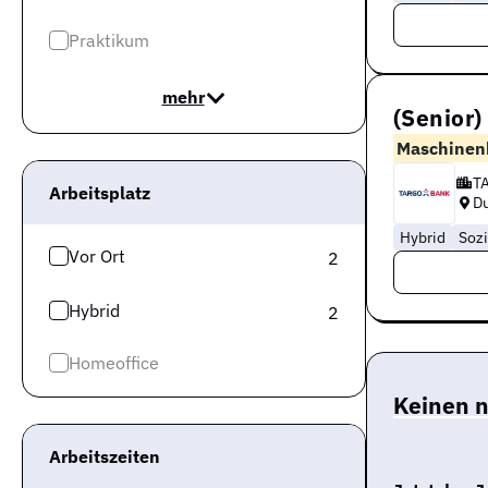
Praktikum
mehr
(Senior
Maschinen
T
Arbeitsplatz
Du
Hybrid
Sozi
Vor Ort
2
Hybrid
2
Homeoffice
Keinen 
Arbeitszeiten