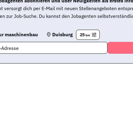
obagenten abonnieren und über Neuigkeiten als erstes inf
t versorgt dich per E-Mail mit neuen Stellenangeboten entsp
en zur Job-Suche. Du kannst den Jobagenten selbstverständlic
ur maschinenbau
Duisburg
25
km
l-Adresse