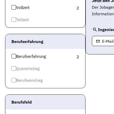
Jetzt den J
Der Jobagen
Vollzeit
2
Information
Teilzeit
Ingenie
E-Mai
Berufserfahrung
Berufserfahrung
2
Quereinstieg
Berufseinstieg
Berufsfeld