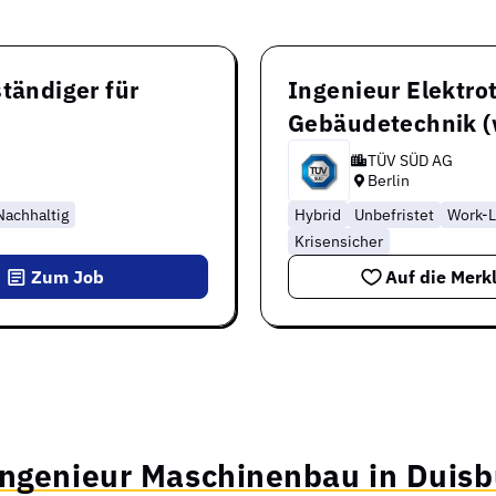
tändiger für
Ingenieur Elektro
Gebäudetechnik 
TÜV SÜD AG
Berlin
Nachhaltig
Hybrid
Unbefristet
Work-L
Krisensicher
Zum Job
Auf die Merkl
Ingenieur Maschinenbau in Duisb