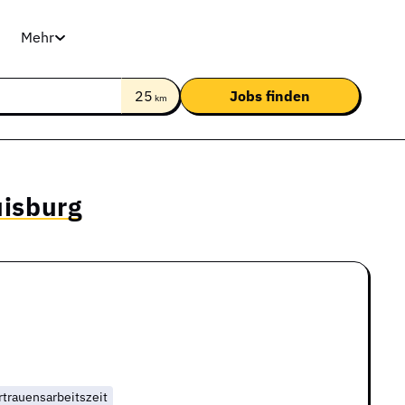
Mehr
25
km
uisburg
rtrauensarbeitszeit